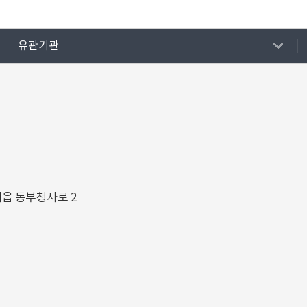
유관기관
해읍 동부청사로 2