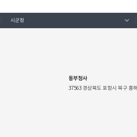
시군청
동부청사
37563 경상북도 포항시 북구 흥