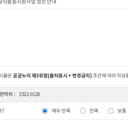
 공익활동지원사업 정산 안내
공공누리 제3유형(출처표시 + 변경금지)
게시물은
조건에 따라 자유
연락처 :
1522-0120
까?
매우 만족
만족
보통