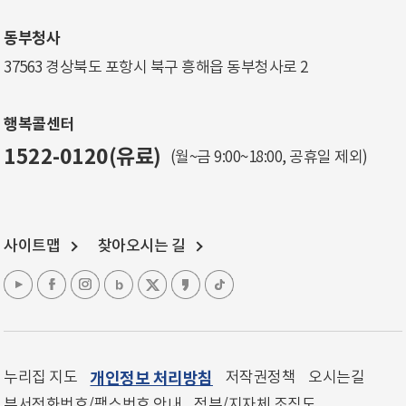
동부청사
37563 경상북도 포항시 북구 흥해읍 동부청사로 2
행복콜센터
1522-0120(유료)
(월~금 9:00~18:00, 공휴일 제외)
사이트맵
찾아오시는 길
누리집 지도
개인정보 처리방침
저작권정책
오시는길
부서전화번호/팩스번호 안내
정부/지자체 조직도