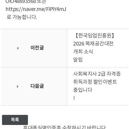
OIO48693568 또는
https://naver.me/FiPiY4mJ
로 가능합니다.
【한국임업진흥원】
2026 목재공간대전
이전글
개최 소식
알림
사회복지사 2급 자격증
취득과정 할인이벤트
다음글
중입니다
!
목록
휴대폰실명인증후 수정하시기 바랍니다