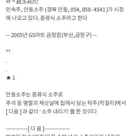
화 = 趙玉花)인
민속주, 안동소주 (경북 안동, 054, 858 -4541 )가 시장
에 나오고 있다. 증류식 소주라고 한다
-- 2005년 GS마트 금정점(부산,금정구) --
**
.
.
★ 1
안동소주는 증류식 소주로
추석 등 명절과 제삿날에 집에서 담는 탁주(막걸리)에서
[ 다음 ] 과 같이 ‘ 소주 내리기’ 를 한 것이다
-----------[ 다 음 ]-------------