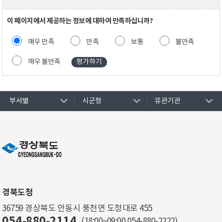
이 페이지에서 제공하는 정보에 대하여 만족하십니까?
매우 만족
만족
보통
불만족
매우 불만족
부서별
시군청
유관기관
경북도청
36759 경상북도 안동시 풍천면 도청대로 455
054-880-2114
(18:00~09:00
054-880-2222
)