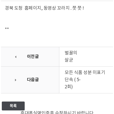
경북 도청 홈페이지, 동영상 꼬라지 . 쯧 쯧 !
**
벌꿀의
이전글
살균
모든 식품 성분 미표기
다음글
단속 ( 5-
2회)
목록
휴대폰실명인증후 수정하시기 바랍니다