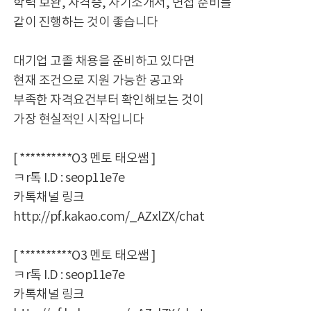
학력 보완, 자격증, 자기소개서, 면접 준비를
같이 진행하는 것이 좋습니다
대기업 고졸 채용을 준비하고 있다면
현재 조건으로 지원 가능한 공고와
부족한 자격요건부터 확인해보는 것이
가장 현실적인 시작입니다
[ **********O3 멘토 태오쌤 ]
ㅋr톡 I.D : seop11e7e
카톡채널 링크
http://pf.kakao.com/_AZxlZX/chat
[ **********O3 멘토 태오쌤 ]
ㅋr톡 I.D : seop11e7e
카톡채널 링크