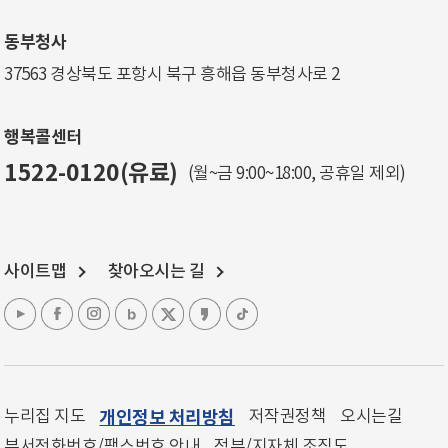
동부청사
37563 경상북도 포항시 북구 흥해읍 동부청사로 2
행복콜센터
1522-0120(유료)
(월~금 9:00~18:00, 공휴일 제외)
사이트맵
찾아오시는 길
누리집 지도
개인정보 처리방침
저작권정책
오시는길
부서전화번호/팩스번호 안내
정부/지자체 조직도