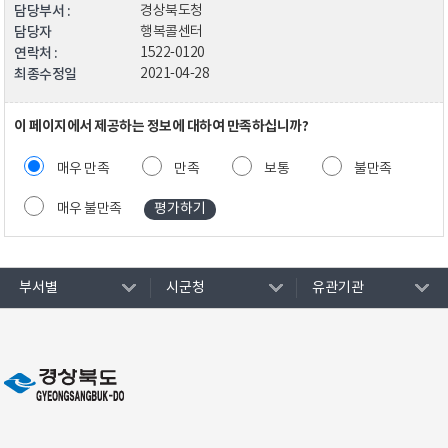
담당부서 :
경상북도청
담당자
행복콜센터
연락처 :
1522-0120
최종수정일
2021-04-28
이 페이지에서 제공하는 정보에 대하여 만족하십니까?
매우 만족
만족
보통
불만족
매우 불만족
부서별
시군청
유관기관