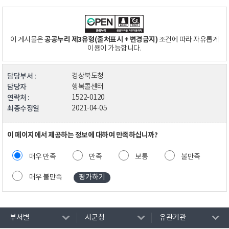
공공누리 제3유형(출처표시 + 변경금지)
이 게시물은
조건에 따라 자유롭게
이용이 가능합니다.
담당부서 :
경상북도청
담당자
행복콜센터
연락처 :
1522-0120
최종수정일
2021-04-05
이 페이지에서 제공하는 정보에 대하여 만족하십니까?
매우 만족
만족
보통
불만족
매우 불만족
부서별
시군청
유관기관