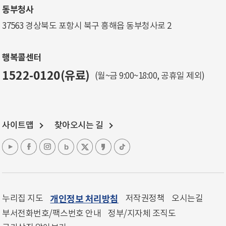
동부청사
37563 경상북도 포항시 북구 흥해읍 동부청사로 2
행복콜센터
1522-0120(유료)
(월~금 9:00~18:00, 공휴일 제외)
사이트맵
찾아오시는 길
누리집 지도
개인정보 처리방침
저작권정책
오시는길
부서전화번호/팩스번호 안내
정부/지자체 조직도