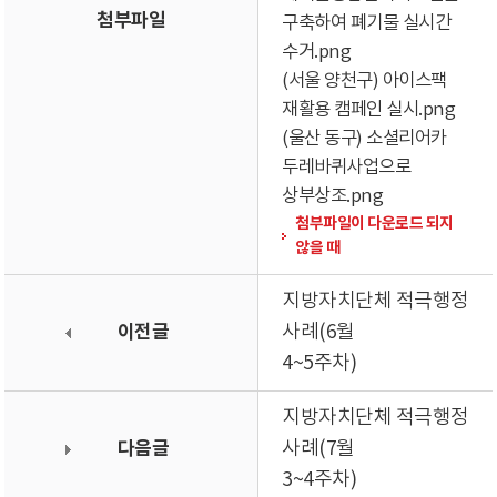
첨부파일
구축하여 폐기물 실시간
수거.png
(서울 양천구) 아이스팩
재활용 캠페인 실시.png
(울산 동구) 소셜리어카
두레바퀴사업으로
상부상조.png
첨부파일이 다운로드 되지
않을 때
지방자치단체 적극행정
이전글
사례(6월
4~5주차)
지방자치단체 적극행정
다음글
사례(7월
3~4주차)