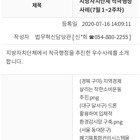
지방자치단체 적극행정
제목
사례(7월 1~2주차)
등록일
2020-07-16 14:09:11
작성자
법무혁신담당관 [ 신*희 ☎054-880-2255 ]
지방자치단체에서 적극행정을 추진한 우수사례를 소개
합니다.
(경북 구미) 지역경제
살리는 착한소비운동
추진.png
(대구 달서구) 드론
활용하여 입체적
환경감시망 구축.png
(서울 동대문구)
폐기물통합관리시스템을