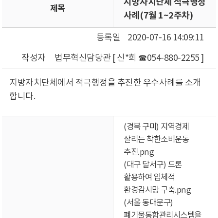
지방자치단체 적극행정
제목
사례(7월 1~2주차)
등록일
2020-07-16 14:09:11
작성자
법무혁신담당관 [ 신*희 ☎054-880-2255 ]
지방자치단체에서 적극행정을 추진한 우수사례를 소개
합니다.
(경북 구미) 지역경제
살리는 착한소비운동
추진.png
(대구 달서구) 드론
활용하여 입체적
환경감시망 구축.png
(서울 동대문구)
폐기물통합관리시스템을