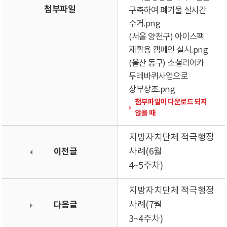
첨부파일
구축하여 폐기물 실시간
수거.png
(서울 양천구) 아이스팩
재활용 캠페인 실시.png
(울산 동구) 소셜리어카
두레바퀴사업으로
상부상조.png
첨부파일이 다운로드 되지
않을 때
지방자치단체 적극행정
이전글
사례(6월
4~5주차)
지방자치단체 적극행정
다음글
사례(7월
3~4주차)