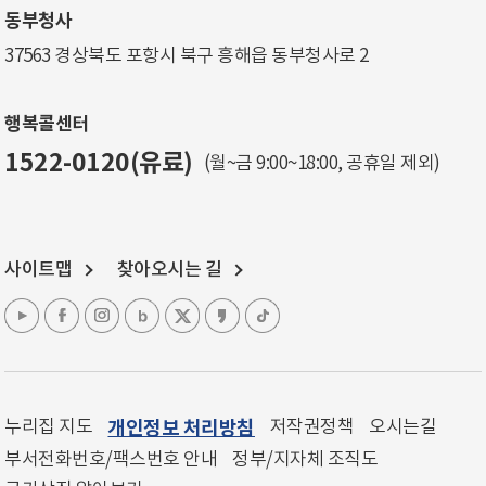
동부청사
37563 경상북도 포항시 북구 흥해읍 동부청사로 2
행복콜센터
1522-0120(유료)
(월~금 9:00~18:00, 공휴일 제외)
사이트맵
찾아오시는 길
누리집 지도
개인정보 처리방침
저작권정책
오시는길
부서전화번호/팩스번호 안내
정부/지자체 조직도