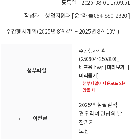
등록일
2025-08-01 17:09:51
작성자
행정지원과 [ 윤*라 ☎054-880-2820 ]
주간행사계획(2025년 8월 4일 ~ 2025년 8월 10일)
주간행사계획
(250804~250810)_
[미리보기]
[
배포용.hwp
첨부파일
미리듣기]
첨부파일이 다운로드 되지
않을 때
2025년 칠월칠석
견우직녀 만남의 날
이전글
참가자
모집