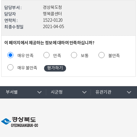
담당부서 :
경상북도청
담당자
행복콜센터
연락처 :
1522-0120
최종수정일
2021-04-05
이 페이지에서 제공하는 정보에 대하여 만족하십니까?
매우 만족
만족
보통
불만족
매우 불만족
부서별
시군청
유관기관