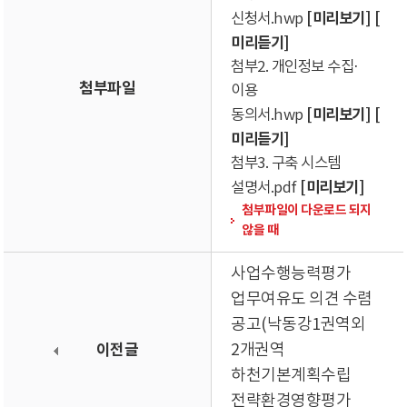
[미리보기]
[
신청서.hwp
미리듣기]
첨부2. 개인정보 수집·
첨부파일
이용
[미리보기]
[
동의서.hwp
미리듣기]
첨부3. 구축 시스템
[미리보기]
설명서.pdf
첨부파일이 다운로드 되지
않을 때
사업수행능력평가
업무여유도 의견 수렴
공고(낙동강1권역외
이전글
2개권역
하천기본계획수립
전략환경영향평가