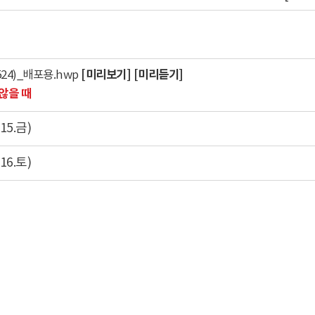
[미리보기]
[미리듣기]
24)_배포용.hwp
않을 때
5.금)
6.토)