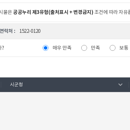
공공누리 제3유형(출처표시 + 변경금지)
게시물은
조건에 따라 자유
연락처 :
1522-0120
까?
매우 만족
만족
보통
시군청