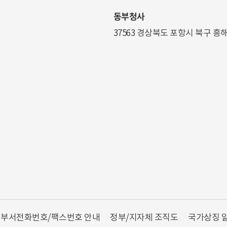
동부청사
37563 경상북도 포항시 북구 흥
부서전화번호/팩스번호 안내
정부/지자체 조직도
국가상징 