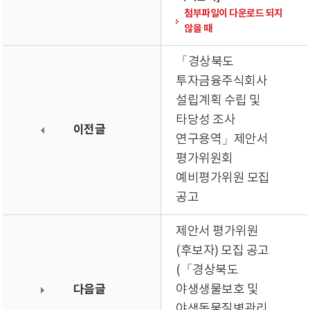
첨부파일이 다운로드 되지
않을 때
「경상북도
투자금융주식회사
설립계획 수립 및
타당성 조사
이전글
연구용역」제안서
평가위원회
예비평가위원 모집
공고
제안서 평가위원
(후보자) 모집 공고
(「경상북도
다음글
야생생물보호 및
야생동물질병관리