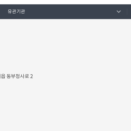
유관기관
해읍 동부청사로 2