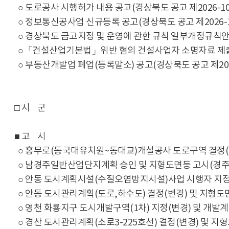
○ 도로공사 시행허가 내용 공고(경상북도 공고 제2026-106
○ 정보통신공사업 신규등록 공고(경상북도 공고 제2026-10
○ 경상북도 금고지정 및 운영에 관한 규칙 일부개정규칙안 입
○「건설산업기본법」위반 혐의 건설사업자 소명자료 제출 요청
○ 부동산개발업 폐업(등록말소) 공고(경상북도 공고 제2026-
□ 시 군
■ 고 시
○ 홍무로(동국대유치원~동대교)개설공사 도로구역 결정(경미한
○ 남경주일반산업단지계획 승인 및 지형도면등 고시(경주시 고
○ 안동 도시계획시설(수질오염방지시설)사업 시행자 지정 및 
○ 안동 도시관리계획(도로,하수도) 결정(변경) 및 지형도면 
○ 영천 화룡지구 도시개발구역(1차) 지정(변경) 및 개발계획(
○ 경산 도시관리계획(소로3-225호선) 결정(변경) 및 지형도