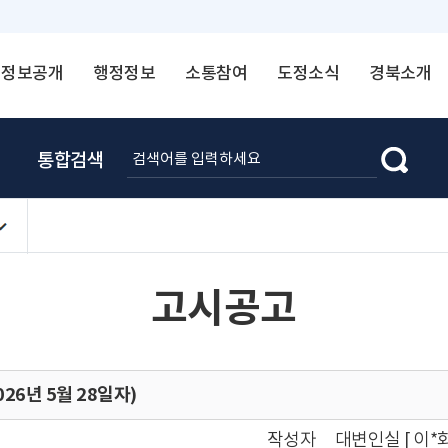
정보공개
행정정보
소통참여
도정소식
경북소개
통합검색
고시공고
26년 5월 28일자)
작성자
대변인실 [ 이*화 