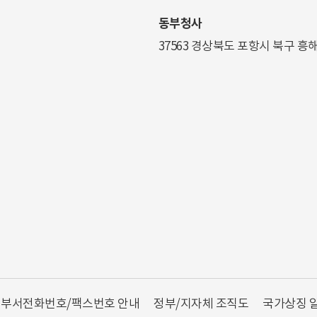
동부청사
37563 경상북도 포항시 북구 흥
부서전화번호/팩스번호 안내
정부/지자체 조직도
국가상징 