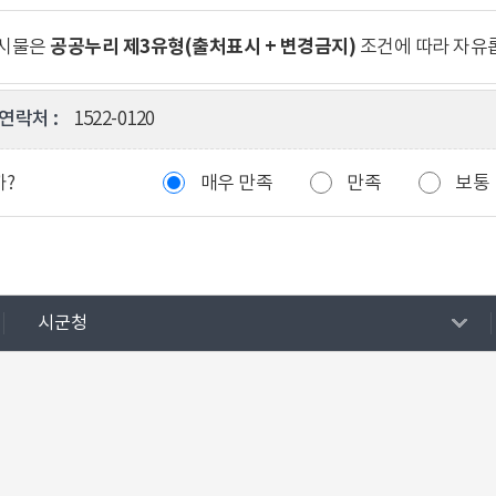
공공누리 제3유형(출처표시 + 변경금지)
게시물은
조건에 따라 자유
연락처 :
1522-0120
까?
매우 만족
만족
보통
시군청