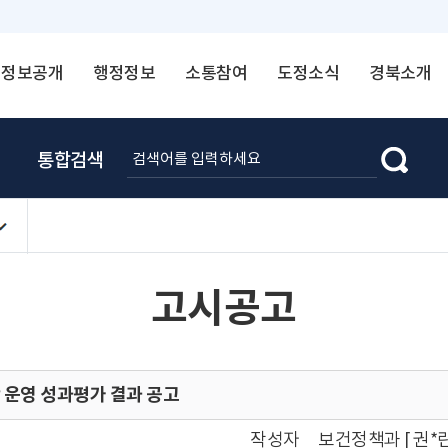
정보공개
행정정보
소통참여
도정소식
경북소개
통합검색
고시공고
운영 성과평가 결과 공고
작성자
보건정책과 [ 권*린 