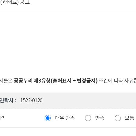
과태료) 공고
공공누리 제3유형(출처표시 + 변경금지)
게시물은
조건에 따라 자유
연락처 :
1522-0120
까?
매우 만족
만족
보통