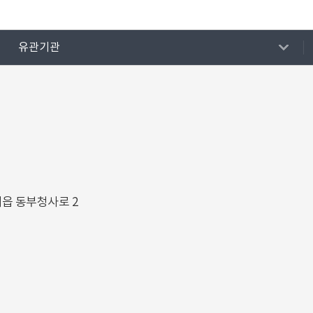
유관기관
해읍 동부청사로 2