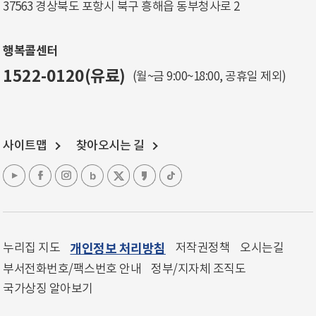
37563 경상북도 포항시 북구 흥해읍 동부청사로 2
행복콜센터
1522-0120(유료)
(월~금 9:00~18:00, 공휴일 제외)
사이트맵
찾아오시는 길
누리집 지도
개인정보 처리방침
저작권정책
오시는길
부서전화번호/팩스번호 안내
정부/지자체 조직도
국가상징 알아보기