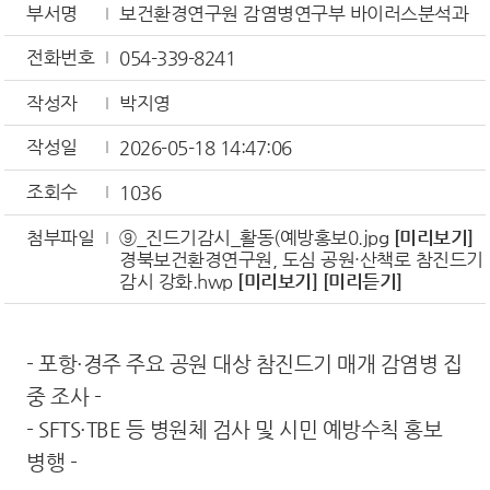
부서명
보건환경연구원 감염병연구부 바이러스분석과
전화번호
054-339-8241
작성자
박지영
작성일
2026-05-18 14:47:06
조회수
1036
첨부파일
⑨_진드기감시_활동(예방홍보0.jpg
[미리보기]
경북보건환경연구원, 도심 공원·산책로 참진드기
감시 강화.hwp
[미리보기]
[미리듣기]
- 포항·경주 주요 공원 대상 참진드기 매개 감염병 집
중 조사 -
- SFTS·TBE 등 병원체 검사 및 시민 예방수칙 홍보
병행 -