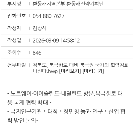
부서명
환동해지역본부 환동해전략기획단
전화번호
054-880-7627
작성자
한상식
작성일
2026-03-09 14:58:12
조회수
846
첨부파일
경북도, 북극항로 대비 북극권 국가와 협력강화
나선다.hwp
[미리보기]
[미리듣기]
- 노르웨이·아이슬란드·네덜란드 방문.북극항로 대
응 국제 협력 확대 -
- 극지연구기관‧대학‧항만청 등과 연구‧산업 협
력 방안 논의-