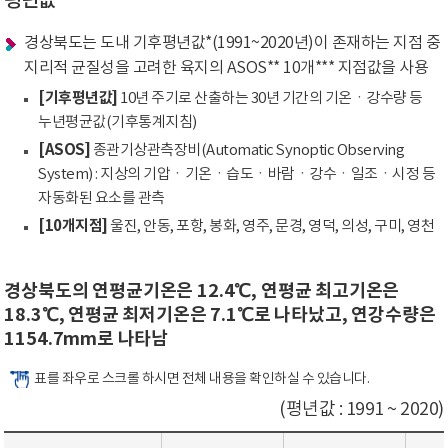
평년값
경상북도는 도내 기후평년값*(1991~2020년)이 존재하는 지점 중
지리적 균질성을 고려한 육지의 ASOS** 10개*** 지점값을 사용
[기후평년값]
10년 주기로 산출하는 30년 기간의 기온ㆍ강수량 등
누년평균값(기후통계지침)
[ASOS]
종관기상관측장비(Automatic Synoptic Observing
System) : 지상의 기압ㆍ기온ㆍ습도ㆍ바람ㆍ강수ㆍ일조ㆍ시정 등
자동화된 요소를 관측
[10개지점]
울진, 안동, 포항, 봉화, 영주, 문경, 영덕, 의성, 구미, 영천
경상북도의 연평균기온은 12.4℃, 연평균 최고기온은
18.3℃, 연평균 최저기온은 7.1℃로 나타났고, 연강수량은
1154.7mm로 나타남
표를 좌우로 스크롤 하시면 전체 내용을 확인하실 수 있습니다.
(평년값 : 1991 ~ 2020)