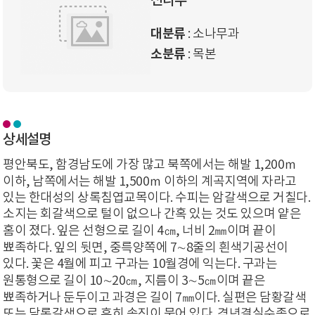
전나무
대분류
: 소나무과
소분류
: 목본
상세설명
평안북도, 함경남도에 가장 많고 북쪽에서는 해발 1,200ｍ
이하, 남쪽에서는 해발 1,500ｍ 이하의 계곡지역에 자라고
있는 한대성의 상록침엽교목이다. 수피는 암갈색으로 거칠다.
소지는 회갈색으로 털이 없으나 간혹 있는 것도 있으며 얕은
홈이 졌다. 잎은 선형으로 길이 4㎝, 너비 2㎜이며 끝이
뾰족하다. 잎의 뒷면, 중륵양쪽에 7∼8줄의 흰색기공선이
있다. 꽃은 4월에 피고 구과는 10월경에 익는다. 구과는
원통형으로 길이 10∼20㎝, 지름이 3∼5㎝이며 끝은
뾰족하거나 둔두이고 과경은 길이 7㎜이다. 실편은 담황갈색
또는 담록갈색으로 흔히 송진이 묻어 있다. 격년결실수종으로