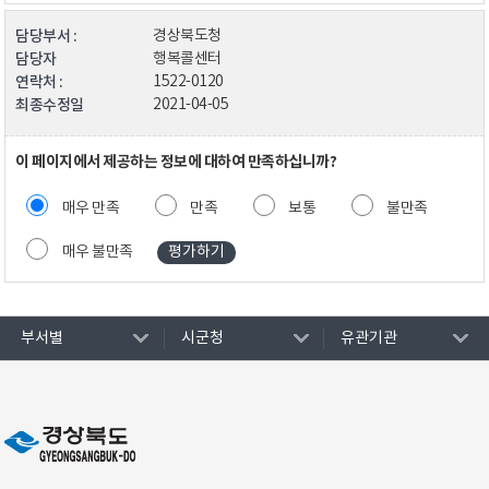
담당부서 :
경상북도청
담당자
행복콜센터
연락처 :
1522-0120
최종수정일
2021-04-05
이 페이지에서 제공하는 정보에 대하여 만족하십니까?
매우 만족
만족
보통
불만족
매우 불만족
부서별
시군청
유관기관