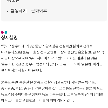
홍순칠
활동시기
근대이후
상세설명
'독도의용수비대'의 3년 동안의 활약상은 전설적인 실화로 전해져
내려온다. 53년 울릉도 출신 전역군인들이 상사 출신인 홍순칠(87년 작고)
씨를 대장으로 하여 '우리 시대 마지막 의병' 의 기치를 내걸게 된 것은
일본이 한국전쟁 중 우리 행정력의 공백기를 틈타 독도에 '일본령' 이라는
한자표지를 세웠기 때문이다.
울릉도 주민 '홍순칠'은 울릉도 경찰서장으로부터 지원 받은 박격포,
중기관총, M1소총 등 빈약한 장비를 갖추고 울릉도 전역군인들을 이끌고
독도의용 수비대를 결성하여 독도에 주둔했다. 그 후 일본이 3척의 함대를
이끌고 이 들을 위협했으나 이들에 의해 격퇴되었다.