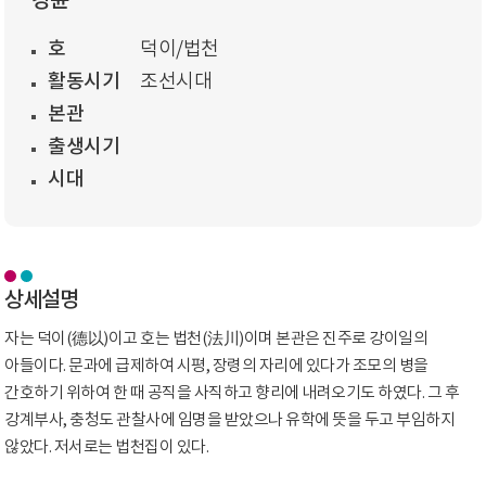
강윤
호
덕이/법천
활동시기
조선시대
본관
출생시기
시대
상세설명
자는 덕이(德以)이고 호는 법천(法川)이며 본관은 진주로 강이일의
아들이다. 문과에 급제하여 시평, 장령의 자리에 있다가 조모의 병을
간호하기 위하여 한 때 공직을 사직하고 향리에 내려오기도 하였다. 그 후
강계부사, 충청도 관찰사에 임명을 받았으나 유학에 뜻을 두고 부임하지
않았다. 저서로는 법천집이 있다.