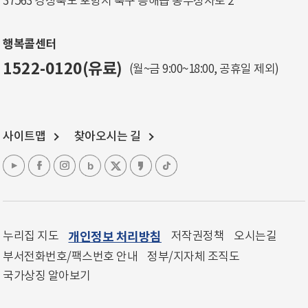
37563 경상북도 포항시 북구 흥해읍 동부청사로 2
행복콜센터
1522-0120(유료)
(월~금 9:00~18:00, 공휴일 제외)
사이트맵
찾아오시는 길
누리집 지도
개인정보 처리방침
저작권정책
오시는길
부서전화번호/팩스번호 안내
정부/지자체 조직도
국가상징 알아보기