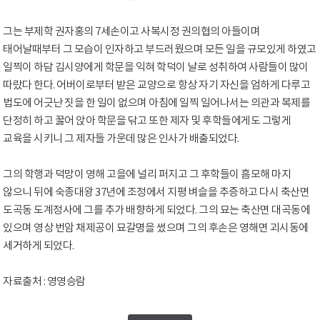
그는 부제학 권자홍의 7세손이고 사복시정 권의협의 아들이며
태어날때부터 그 모습이 인자하고 부드러웠으며 모든 일을 규모있게 하였고
일찍이 하담 김시양에게 학문을 익혀 학덕이 날로 성취하여 사람들이 많이
따랐다 한다. 어버이로부터 받은 교양으로 항상 자기 자신을 엄하게 다루고
법도에 어긋난 짓을 한 일이 없으며 아침에 일찍 일어나서는 의관과 복제를
단정히 하고 꿇어 앉아 학문을 닦고 또한 제자 및 후학들에게도 그렇게
교육을 시키니 그 제자들 가운데 많은 인사가 배출되었다.
그의 학행과 덕망이 영해 고을에 널리 퍼지고 그 후학들이 흠모해 마지
않으니 뒤에 숙종대왕 37년에 조정에서 지평 벼슬을 추증하고 다시 축산면
도곡동 도계정사에 그를 추가 배향하게 되었다. 그의 묘는 축산면 대곡동에
있으며 영상 번암 채제공이 묘갈명을 썼으며 그의 후손은 영해면 괴시동에
세거하게 되었다.
자료출처 : 영영승람