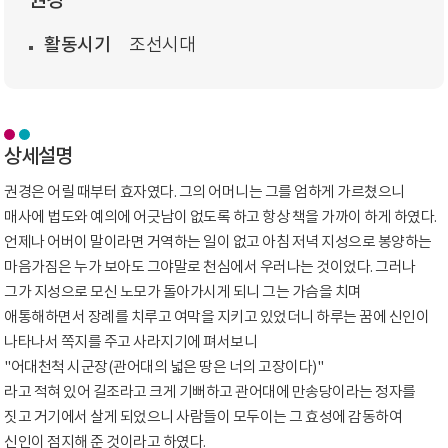
권경
활동시기
조선시대
상세설명
권경은 어릴 때부터 효자였다. 그의 어머니는 그를 엄하게 가르쳤으니
매사에 법도와 예의에 어긋남이 없도록 하고 항상 책을 가까이 하게 하였다.
언제나 어버이 말이라면 거역하는 일이 없고 아침 저녁 지성으로 봉양하는
마음가짐은 누가 보아도 그야말로 천심에서 우러나는 것이었다. 그러나
그가 지성으로 모신 노모가 돌아가시게 되니 그는 가슴을 치며
애통해하면서 장례를 치루고 여막을 지키고 있었더니 하루는 꿈에 신인이
나타나서 쪽지를 주고 사라지기에 펴서보니
"어대천척 시군장(관어대의 넓은 땅은 너의 고장이다)"
라고 적혀 있어 길조라고 크게 기뻐하고 관어대에 만송당이라는 정자를
짓고 거기에서 살게 되었으니 사람들이 모두이는 그 효성에 감동하여
신인이 점지해 준 것이라고 하였다.