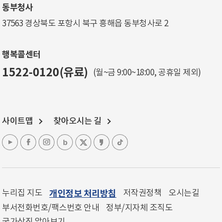
동부청사
37563 경상북도 포항시 북구 흥해읍 동부청사로 2
행복콜센터
1522-0120(유료)
(월~금 9:00~18:00, 공휴일 제외)
사이트맵
찾아오시는 길
누리집 지도
개인정보 처리방침
저작권정책
오시는길
부서전화번호/팩스번호 안내
정부/지자체 조직도