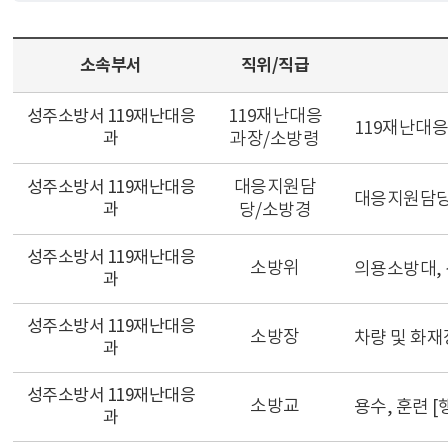
소속부서
직위/직급
119재난대응
성주소방서 119재난대응
119재난대응과 
과
과장/소방령
대응지원담
성주소방서 119재난대응
대응지원담당 [
과
당/소방경
성주소방서 119재난대응
소방위
의용소방대, 산
과
성주소방서 119재난대응
소방장
차량 및 화재장비
과
성주소방서 119재난대응
소방교
용수, 훈련 [행
과