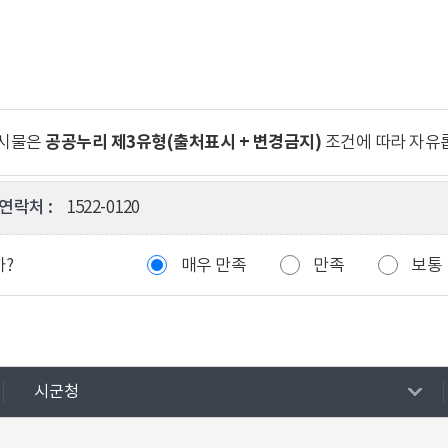
공공누리 제3유형(출처표시 + 변경금지)
게시물은
조건에 따라 자유
연락처 :
1522-0120
까?
매우 만족
만족
보통
시군청