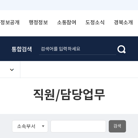
정보공개
행정정보
소통참여
도정소식
경북소개
통합검색
직원/담당업무