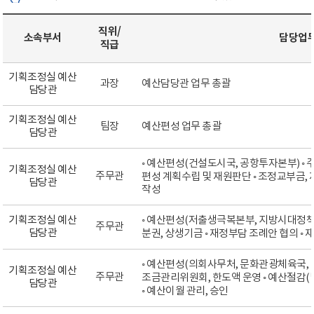
직위/
소속부서
담당업
직급
기획조정실 예산
과장
예산담당관 업무 총괄
담당관
기획조정실 예산
팀장
예산편성 업무 총괄
담당관
◦ 예산편성(건설도시국, 공항투자본부) ◦ 
기획조정실 예산
주무관
편성 계획수립 및 재원판단 ◦ 조정교부금, 
담당관
작성
기획조정실 예산
◦ 예산편성(저출생극복본부, 지방시대정책국
주무관
담당관
분권, 상생기금 ◦ 재정부담 조례안 협의 ◦
◦ 예산편성(의회사무처, 문화관광체육국, 
기획조정실 예산
주무관
조금관리위원회, 한도액 운영 ◦ 예산절감
담당관
◦ 예산이월 관리, 승인