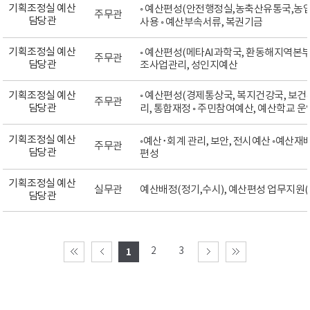
기획조정실 예산
◦ 예산편성(안전행정실,농축산유통국,농업기
주무관
담당관
사용 ◦ 예산부속서류, 복권기금
기획조정실 예산
◦ 예산편성(메타AI과학국, 환동해지역본부)
주무관
담당관
조사업관리, 성인지예산
기획조정실 예산
◦ 예산편성(경제통상국, 복지건강국, 보
주무관
담당관
리, 통합재정 ◦ 주민참여예산, 예산학교 운
기획조정실 예산
◦예산･회계 관리, 보안, 전시예산 ◦예산재배
주무관
담당관
편성
기획조정실 예산
실무관
예산배정(정기,수시), 예산편성 업무지원(☎ 2
담당관
2
3
1