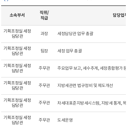
직위/
소속부서
담당업
직급
기획조정실 세정
과장
세정담당관 업무 총괄
담당관
기획조정실 세정
팀장
세정 업무 총괄
담당관
기획조정실 세정
주무관
주요업무 보고, 세수추계, 세정종합평가 
담당관
기획조정실 세정
주무관
지방세관련 법규정비 및 제도개선
담당관
기획조정실 세정
주무관
차세대표준지방세시스템, 지방세 통계, 
담당관
기획조정실 세정
주무관
도세운영
담당관