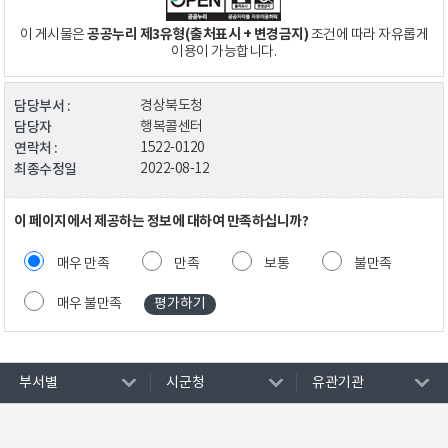
공공누리 제3유형(출처표시 + 변경금지)
이 게시물은
조건에 따라 자유롭게
이용이 가능합니다.
담당부서 :
경상북도청
담당자
행복콜센터
연락처 :
1522-0120
최종수정일
2022-08-12
이 페이지에서 제공하는 정보에 대하여 만족하십니까?
매우 만족
만족
보통
불만족
매우 불만족
부서별
시군청
유관기관