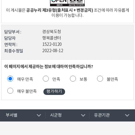
공공누리 제3유형(출처표시 + 변경금지)
이 게시물은
조건에 따라 자유롭게
이용이 가능합니다.
담당부서 :
경상북도청
담당자
행복콜센터
연락처 :
1522-0120
최종수정일
2022-08-12
이 페이지에서 제공하는 정보에 대하여 만족하십니까?
매우 만족
만족
보통
불만족
매우 불만족
부서별
시군청
유관기관