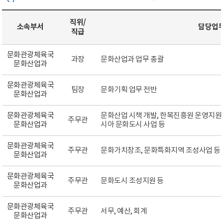
직위/
소속부서
담당업
직급
문화관광체육국
과장
문화산업과 업무 총괄
문화산업과
문화관광체육국
팀장
문화기획 업무 전반
문화산업과
문화관광체육국
문화산업 시책 개발, 한복진흥원 운영지원,
주무관
문화산업과
시아 문화도시 사업 등
문화관광체육국
주무관
문화가치창조, 문화특화지역 조성사업 등
문화산업과
문화관광체육국
주무관
문화도시 조성지원 등
문화산업과
문화관광체육국
주무관
서무, 예산, 회계
문화산업과