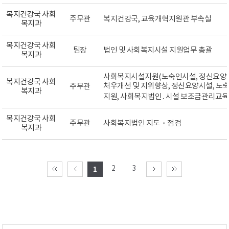
복지건강국 사회
주무관
복지건강국, 교육개혁지원관 부속실
복지과
복지건강국 사회
팀장
법인 및 사회복지시설 지원업무 총괄
복지과
사회복지시설지원(노숙인시설, 정신요양시
복지건강국 사회
처우개선 및 지위향상, 정신요양시설, 노
주무관
복지과
지원, 사회복지법인․시설 보조금관리교육
복지건강국 사회
주무관
사회복지법인 지도・점검
복지과
2
3
1