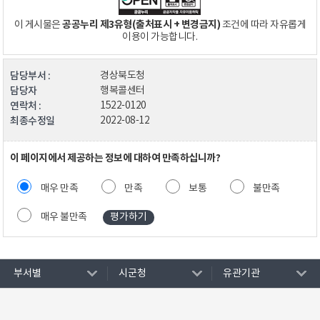
공공누리 제3유형(출처표시 + 변경금지)
이 게시물은
조건에 따라 자유롭게
이용이 가능합니다.
담당부서 :
경상북도청
담당자
행복콜센터
연락처 :
1522-0120
최종수정일
2022-08-12
이 페이지에서 제공하는 정보에 대하여 만족하십니까?
매우 만족
만족
보통
불만족
매우 불만족
부서별
시군청
유관기관