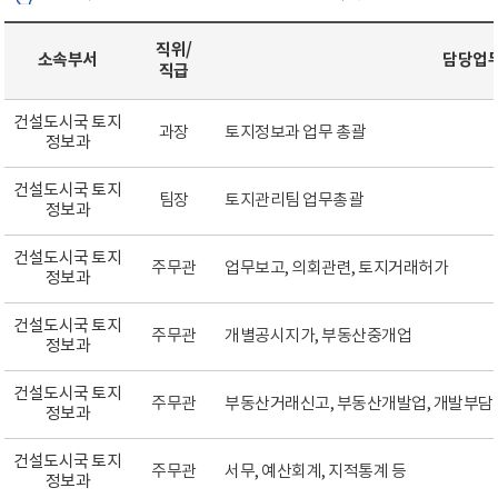
직위/
소속부서
담당업
직급
건설도시국 토지
과장
토지정보과 업무 총괄
정보과
건설도시국 토지
팀장
토지관리팀 업무총괄
정보과
건설도시국 토지
주무관
업무보고, 의회관련, 토지거래허가
정보과
건설도시국 토지
주무관
개별공시지가, 부동산중개업
정보과
건설도시국 토지
주무관
부동산거래신고, 부동산개발업, 개발부담
정보과
건설도시국 토지
주무관
서무, 예산회계, 지적통계 등
정보과