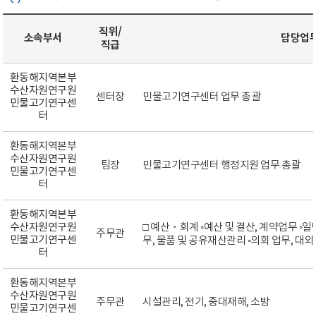
직위/
소속부서
담당업
직급
환동해지역본부
수산자원연구원
센터장
민물고기연구센터 업무 총괄
민물고기연구센
터
환동해지역본부
수산자원연구원
팀장
민물고기연구센터 행정지원 업무 총괄
민물고기연구센
터
환동해지역본부
수산자원연구원
□ 예산・회계 ◦예산 및 결산, 계약업무 ◦
주무관
민물고기연구센
무, 물품 및 공유재산관리 ◦의회 업무, 대외
터
환동해지역본부
수산자원연구원
주무관
시설관리, 전기, 중대재해, 소방
민물고기연구센