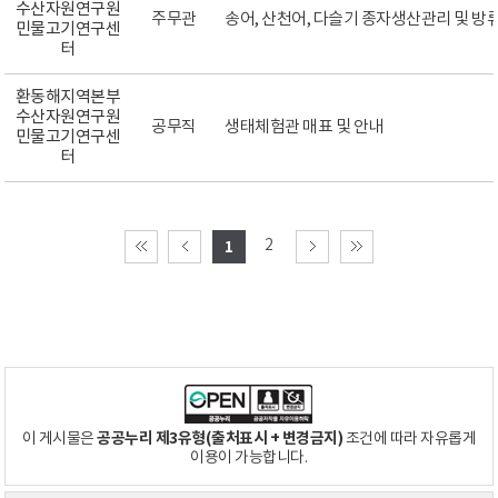
수산자원연구원
주무관
송어, 산천어, 다슬기 종자생산관리 및 방
민물고기연구센
터
환동해지역본부
수산자원연구원
공무직
생태체험관 매표 및 안내
민물고기연구센
터
2
1
공공누리 제3유형(출처표시 + 변경금지)
이 게시물은
조건에 따라 자유롭게
이용이 가능합니다.