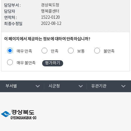
담당부서 :
경상북도청
담당자
행복콜센터
연락처 :
1522-0120
최종수정일
2022-08-12
이 페이지에서 제공하는 정보에 대하여 만족하십니까?
매우 만족
만족
보통
불만족
매우 불만족
부서별
시군청
유관기관