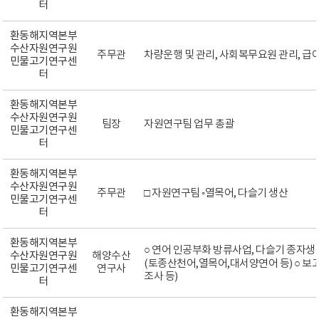
터
환동해지역본부
수산자원연구원
주무관
차량운행 및 관리, 사회복무요원 관리, 급
민물고기연구센
터
환동해지역본부
수산자원연구원
팀장
자원연구팀 업무 총괄
민물고기연구센
터
환동해지역본부
수산자원연구원
주무관
□ 자원연구팀 ◦열목어, 다슬기 생산
민물고기연구센
터
환동해지역본부
○ 연어 인공부화 방류사업, 다슬기 종자생
수산자원연구원
해양수산
(토종산천어,열목어,대서양연어 등) ○ 
민물고기연구센
연구사
조사 등)
터
환동해지역본부