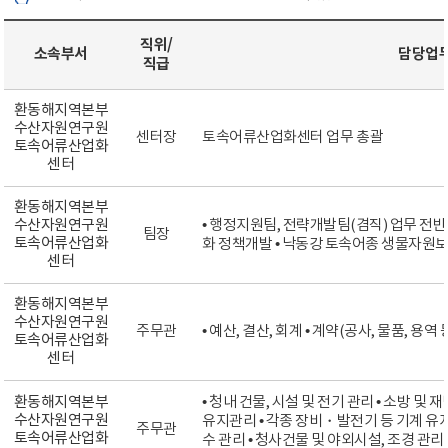
직위/
소속부서
담당업
직급
환동해지역본부
수산자원연구원
센터장
토속어류산업화센터 업무 총괄
토속어류산업화
센터
환동해지역본부
수산자원연구원
• 행정지원팀, 전략개발팀(겸직) 업무 전반
팀장
토속어류산업화
화 정책개발 • 낙동강 토속어종 생물자원
센터
환동해지역본부
수산자원연구원
주무관
• 예산, 결산, 회계 • 계약(공사, 물품, 용역
토속어류산업화
센터
환동해지역본부
• 청내 건물, 시설 및 전기 관리 • 소방 및
수산자원연구원
유지관리 • 각종 장비・발전기 등 기계 유
주무관
토속어류산업화
수 관리 • 청사건물 및 야외시설, 조경 관