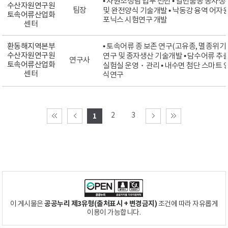
• 자원조성팀 업무 전반 • 일반품종 종자생
수산자원연구원
팀장
및 완전양식 기술개발 • 낙동강 융역 어자원 
토속어류산업화
포닉스 시험연구 개발
센터
환동해지역본부
• 토속어류 종 보존 연구(고유종, 멸종위기 
수산자원연구원
연구 및 종자생산 기술개발 • 담수어류 추
연구사
토속어류산업화
실험실 운영・관리 • 내수면 첨단 스마트 양식
센터
식연구
2
3
1
공공누리 제3유형(출처표시 + 변경금지)
이 게시물은
조건에 따라 자유롭게
이용이 가능합니다.