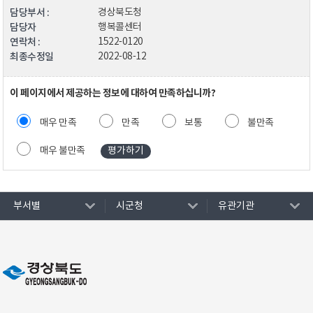
담당부서 :
경상북도청
담당자
행복콜센터
연락처 :
1522-0120
최종수정일
2022-08-12
이 페이지에서 제공하는 정보에 대하여 만족하십니까?
매우 만족
만족
보통
불만족
매우 불만족
부서별
시군청
유관기관