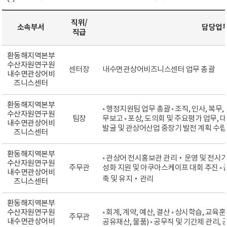
직위/
소속부서
담당업
직급
환동해지역본부
수산자원연구원
센터장
내수면관상어비즈니스센터 업무 총괄
내수면관상어비
즈니스센터
환동해지역본부
◦ 행정지원팀 업무 총괄 ◦ 조직, 인사, 복무,
수산자원연구원
팀장
무보고 ◦ 포상, 도의회 및 주요평가 업무, 
내수면관상어비
발굴 및 관상어산업 중장기 발전 계획 수립 
즈니스센터
환동해지역본부
◦ 관상어 전시홍보관 관리‧운영 및 전시기
수산자원연구원
주무관
성화 지원 및 아쿠아스케이프 대회 추진 ◦ 
내수면관상어비
축 및 유지・관리
즈니스센터
환동해지역본부
수산자원연구원
◦ 회계, 계약, 예산, 결산 ◦ 상시학습, 교육훈
주무관
내수면관상어비
공유재산, 물품) ◦ 공무직 및 기간제 관리,