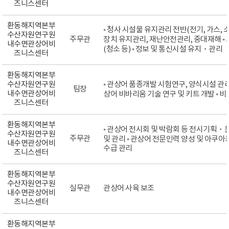
즈니스센터
환동해지역본부
◦ 청사 시설물 유지관리 전반(전기, 가스, 소
수산자원연구원
주무관
장치 유지관리, 재난안전관리, 중대재해 ◦ 
내수면관상어비
(청소 등) ◦ 정보 및 통신시설 유지・관리
즈니스센터
환동해지역본부
수산자원연구원
◦ 관상어 품종개발 시험연구, 양식시설 관리 ◦
팀장
내수면관상어비
상어 비바리움 기술 연구 및 키트 개발 ◦ 
즈니스센터
환동해지역본부
◦ 관상어 전시회 및 박람회 등 전시기획・운
수산자원연구원
주무관
및 관리 ◦ 관상어 전문인력 양성 및 아쿠아키
내수면관상어비
수급 관리
즈니스센터
환동해지역본부
수산자원연구원
실무관
관상어 사육 보조
내수면관상어비
즈니스센터
환동해지역본부