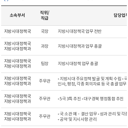
직위/
소속부서
담당업
직급
지방시대정책국
국장
지방시대정책국 업무 전반
지방시대정책국
과장
지방시대정책과 업무 총괄
지방시대정책과
지방시대정책국
팀장
지방시대정책 업무 총괄
지방시대정책과
지방시대정책국
◦ 지방시대 주요정책 발굴 및 계획 수립 ◦ 국
주무관
지방시대정책과
인사, 평정, 각종 회의자료 등 국 총괄 업무
지방시대정책국
주무관
◦ 5극 3특 추진 ◦ 대구경북 행정통합 추진
지방시대정책과
지방시대정책국
◦ 국 소관 예・결산 업무 ◦ 성과 관리 및 
주무관
지방시대정책과
◦ 공약 및 지시사항 관리