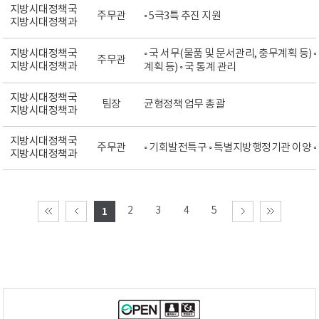
지방시대정책국
주무관
◦ 5극3특 추진 지원
지방시대정책과
지방시대정책국
◦ 국 서무(물품 및 문서관리, 충무계획 등
주무관
지방시대정책과
계획 등) ◦ 국 통계 관리
지방시대정책국
팀장
균형정책 업무 총괄
지방시대정책과
지방시대정책국
주무관
◦ 기회발전특구 ◦ 특별지방행정기관 이양 ◦
지방시대정책과
2
3
4
5
1