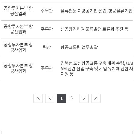
공항투자본부 항
주무관
물류전문 지방공기업 설립, 항공물류기업 
공산업과
공항투자본부 항
주무관
신공항경제권 물류발전 토론회 추진 등
공산업과
공항투자본부 항
팀장
항공교통팀 업무총괄
공산업과
경북형 도심항공교통 구축 계획 수립, UA
공항투자본부 항
주무관
AM 관련 산업 구축 및 기업 유치에 관한
공산업과
지원 등
2
1