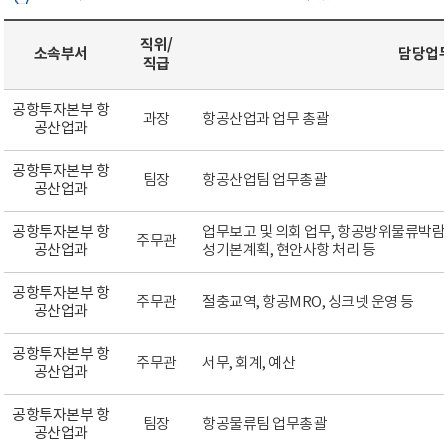
직위/
소속부서
담당업
직급
공항투자본부 항
과장
항공산업과 업무 총괄
공산업과
공항투자본부 항
팀장
항공산업팀 업무총괄
공산업과
공항투자본부 항
업무보고 및 의회 업무, 항공방위물류박람
주무관
공산업과
성기본계획, 현안사항 처리 등
공항투자본부 항
주무관
절충교역, 항공MRO, 싱크넷 운영 등
공산업과
공항투자본부 항
주무관
서무, 회계, 예산
공산업과
공항투자본부 항
팀장
항공물류팀 업무총괄
공산업과