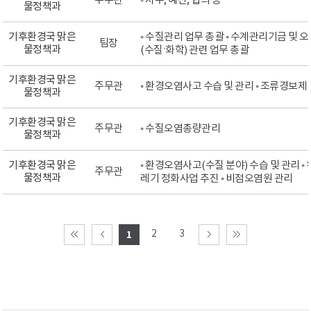
주무관
◦ 서무, 예산, 협의 등
물정책과
기후환경국 맑은
◦ 수질관리 업무 총괄 ◦ 수계관리기금 및 
팀장
물정책과
(수질ˑ화학) 관련 업무 총괄
기후환경국 맑은
주무관
◦ 환경오염사고 수습 및 관리 ◦ 조류경보제 
물정책과
기후환경국 맑은
주무관
◦ 수질오염총량관리
물정책과
기후환경국 맑은
◦ 환경오염사고(수질 분야) 수습 및 관리 ◦
주무관
물정책과
레기 정화사업 추진 ◦ 비점오염원 관리
2
3
1