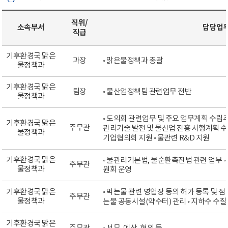
직위/
소속부서
담당업
직급
기후환경국 맑은
과장
◦ 맑은물정책과 총괄
물정책과
기후환경국 맑은
팀장
◦ 물산업정책팀 관련업무 전반
물정책과
◦ 도의회 관련업무 및 주요 업무계획 수립추
기후환경국 맑은
주무관
관리기술 발전 및 물산업 진흥 시행계획 수립
물정책과
기업협의회 지원 ◦ 물관련 R&D 지원
기후환경국 맑은
◦ 물관리기본법, 물순환촉진법 관련 업무
주무관
물정책과
원회 운영
기후환경국 맑은
◦ 먹는물 관련 영업장 등의 허가 등록 및 점
주무관
물정책과
는물 공동시설(약수터) 관리 ◦ 지하수 수질
기후환경국 맑은