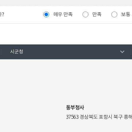
까?
매우 만족
만족
보통
시군청
동부청사
37563 경상북도 포항시 북구 흥