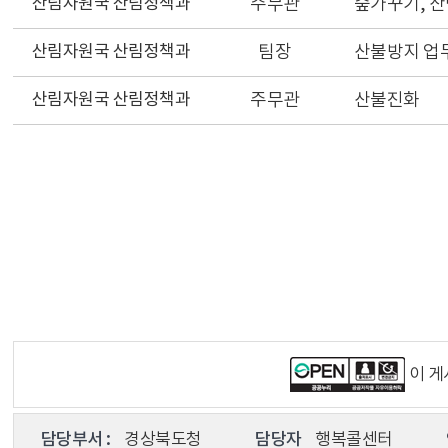
산림자원국 산림정책과
주무관
숲가꾸기, 
산림자원국 산림정책과
팀장
산불방지 업
산림자원국 산림정책과
주무관
산불진화
이 
담당부서 :
경상북도청
담당자
행복콜센터