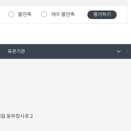
불만족
매우 불만족
유관기관
해읍 동부청사로 2