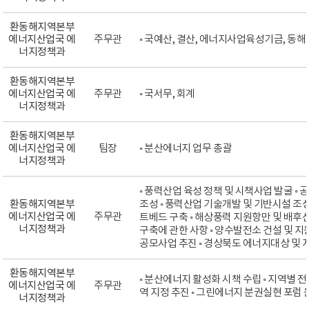
환동해지역본부
에너지산업국 에
주무관
◦ 국예산, 결산, 에너지사업육성기금, 
너지정책과
환동해지역본부
에너지산업국 에
주무관
◦ 국서무, 회계
너지정책과
환동해지역본부
에너지산업국 에
팀장
◦ 분산에너지 업무 총괄
너지정책과
◦ 풍력산업 육성 정책 및 시책사업 발굴 
환동해지역본부
조성 ◦ 풍력산업 기술개발 및 기반시설 조
에너지산업국 에
주무관
트베드 구축 ◦ 해상풍력 지원항만 및 배후
너지정책과
구축에 관한 사항 ◦ 양수발전소 건설 및 지
공모사업 추진 ◦ 경상북도 에너지대상 및 
환동해지역본부
◦ 분산에너지 활성화 시책 수립 ◦ 지역별
에너지산업국 에
주무관
역 지정 추진 ◦ 그린에너지 분권실현 포럼 
너지정책과