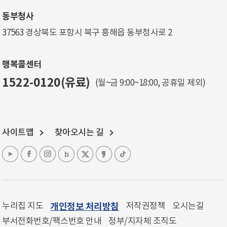
동부청사
37563 경상북도 포항시 북구 흥해읍 동부청사로 2
행복콜센터
1522-0120(유료)
(월~금 9:00~18:00, 공휴일 제외)
사이트맵
찾아오시는 길
누리집 지도
개인정보 처리방침
저작권정책
오시는길
부서전화번호/팩스번호 안내
정부/지자체 조직도