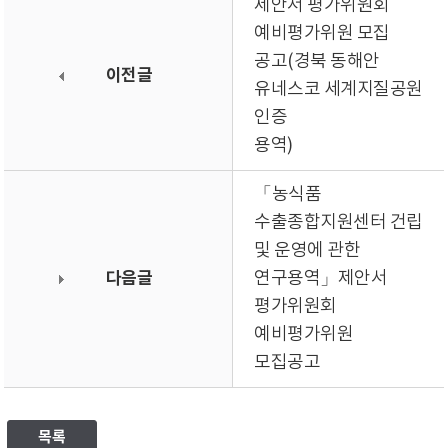
제안서 평가위원회
예비평가위원 모집
공고(경북 동해안
이전글
유네스코 세계지질공원
인증
용역)
「농식품
수출종합지원센터 건립
및 운영에 관한
다음글
연구용역」제안서
평가위원회
예비평가위원
모집공고
목록