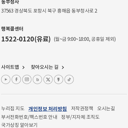
동부청사
37563 경상북도 포항시 북구 흥해읍 동부청사로 2
행복콜센터
1522-0120(유료)
(월~금 9:00~18:00, 공휴일 제외)
사이트맵
찾아오시는 길
누리집 지도
개인정보 처리방침
저작권정책
오시는길
부서전화번호/팩스번호 안내
정부/지자체 조직도
국가상징 알아보기