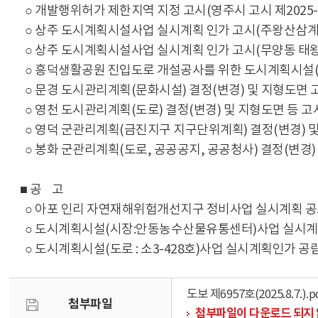
○ 개발행위허가 제한지역 지정 고시(영주시 고시 제2025-1
○ 상주 도시계획시설사업 실시계획 인가 고시(주왕산삼계탕~경
○ 상주 도시계획시설사업 실시계획 인가 고시(무양동 태왕아너스
○ 흥덕생활공원 진입도로 개설공사를 위한 도시계획시설(도로
○ 문경 도시관리계획(문화시설) 결정(변경) 및 지형도면 고시
○ 영천 도시관리계획(도로) 결정(변경) 및 지형도면 등 고시(
○ 영덕 군관리계획(금진지구 지구단위계획) 결정(변경) 및 지
○ 봉화 군관리계획(도로, 공공공지, 공공청사) 결정(변경) 및
■ 공 고
○ 아포 인리 자연재해위험개선지구 정비사업 실시계획 공고(김
○ 도시계획시설(시장:안동농수산물유통센터)사업 실시계획(변
○ 도시계획시설(도로 : 소3-428호)사업 실시계획인가 공람
도보 제6957호(2025.8.7.).p
첨부파일
첨부파일이 다운로드 되지 