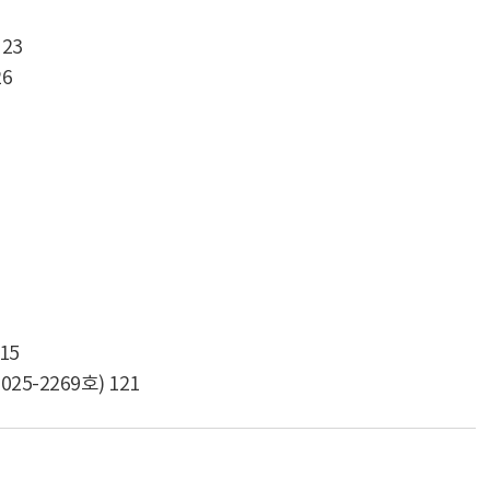
23
6
15
-2269호) 121