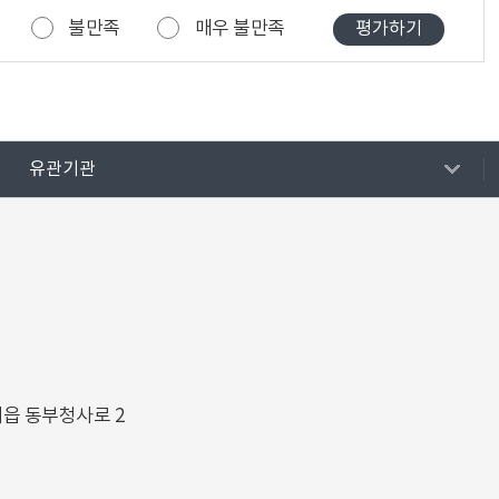
불만족
매우 불만족
유관기관
해읍 동부청사로 2