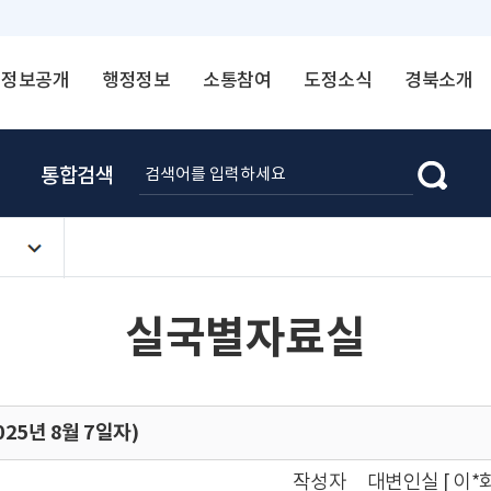
정보공개
행정정보
소통참여
도정소식
경북소개
통합검색
실국별자료실
25년 8월 7일자)
작성자
대변인실 [ 이*화 