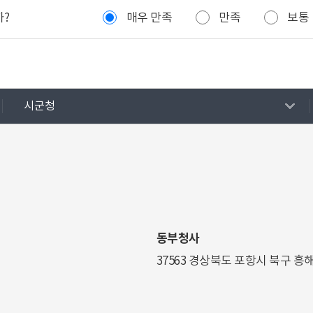
까?
매우 만족
만족
보통
시군청
동부청사
37563 경상북도 포항시 북구 흥