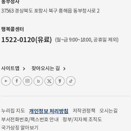
동부청사
37563 경상북도 포항시 북구 흥해읍 동부청사로 2
행복콜센터
1522-0120(유료)
(월~금 9:00~18:00, 공휴일 제외)
사이트맵
찾아오시는 길
누리집 지도
개인정보 처리방침
저작권정책
오시는길
부서전화번호/팩스번호 안내
정부/지자체 조직도
국가상징 알아보기