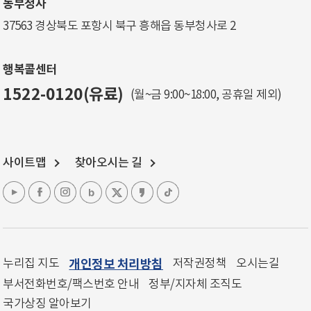
동부청사
37563 경상북도 포항시 북구 흥해읍 동부청사로 2
행복콜센터
1522-0120(유료)
(월~금 9:00~18:00, 공휴일 제외)
사이트맵
찾아오시는 길
누리집 지도
개인정보 처리방침
저작권정책
오시는길
부서전화번호/팩스번호 안내
정부/지자체 조직도
국가상징 알아보기