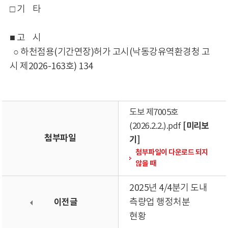
□ 기 타
■ 고 시
○ 하천점용(기간연장)허가 고시(낙동강유역환경청 고
시 제2026-163호) 134
도보 제7005호
[미리보
(2026.2.2.).pdf
첨부파일
기]
첨부파일이 다운로드 되지
않을 때
2025년 4/4분기 도내
이전글
측량업 행정처분
현황