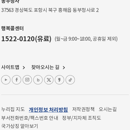
동부청사
37563 경상북도 포항시 북구 흥해읍 동부청사로 2
행복콜센터
1522-0120(유료)
(월~금 9:00~18:00, 공휴일 제외)
사이트맵
찾아오시는 길
누리집 지도
개인정보 처리방침
저작권정책
오시는길
부서전화번호/팩스번호 안내
정부/지자체 조직도
국가상징 알아보기