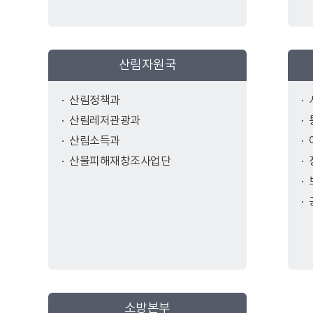
산림자원국
산림정책과
산림레저관광과
산림소득과
산불피해재창조사업단
소방본부