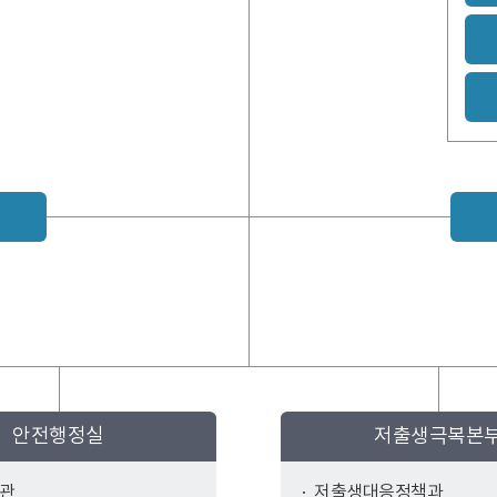
안전행정실
저출생극복본
관
저출생대응정책과