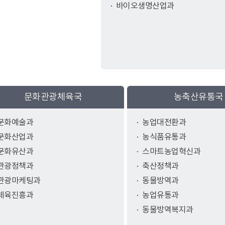
바이오생명산업과
문화관광체육국
농축산유통국
문화예술과
농업대전환과
문화산업과
농식품유통과
문화유산과
스마트농업혁신과
관광정책과
축산정책과
관광마케팅과
동물방역과
체육진흥과
농업유통과
동물방역복지과