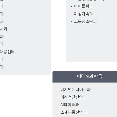
과
아이돌봄과
과
여성가족과
과
교육청소년과
사과
과
과
대응센터
과
과
메타AI과학국
디지털메타버스과
미래첨단산업과
AI데이터과
소재부품산업과