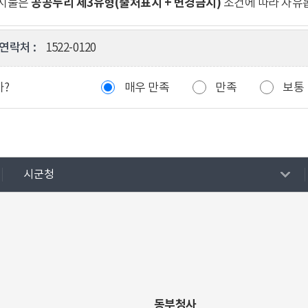
공공누리 제3유형(출처표시 + 변경금지)
게시물은
조건에 따라 자유
연락처 :
1522-0120
까?
매우 만족
만족
보통
시군청
동부청사