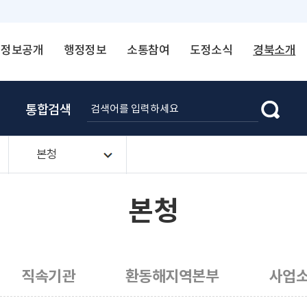
정보공개
행정정보
소통참여
도정소식
경북소개
통합검색
본청
본청
직속기관
환동해지역본부
사업