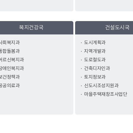
복지건강국
건설도시국
사회복지과
도시계획과
통합돌봄과
지역개발과
어르신복지과
도로철도과
장애인복지과
건축디자인과
보건정책과
토지정보과
공공의료과
신도시조성지원과
마을주택재창조사업단