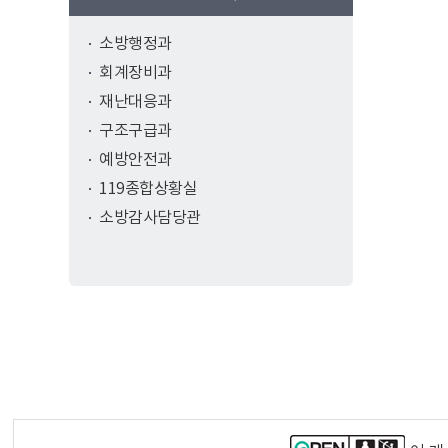
소방행정과
회계장비과
재난대응과
구조구급과
예방안전과
119종합상황실
소방감사담당관