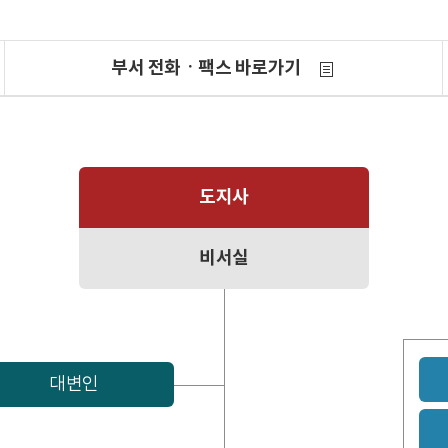
부서 전화ㆍ팩스 바로가기
도지사
비서실
대변인